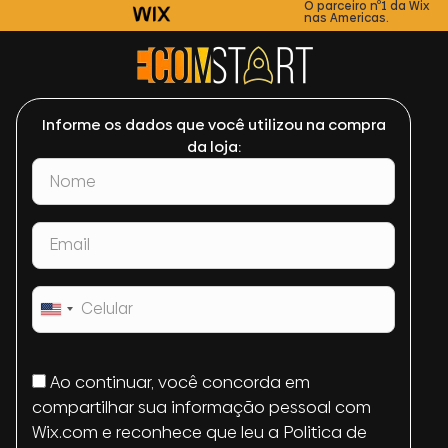
O parceiro nº1 da Wix
nas Americas.
Informe os dados que você utilizou na compra
da loja:
United
States
+1
Ao continuar, você concorda em
compartilhar sua informação pessoal com
Wix.com e reconhece que leu a
Politica de