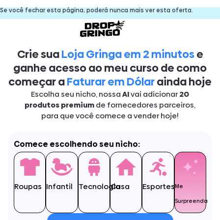
Se você fechar esta página, poderá nunca mais ver esta oferta.
Crie sua
Loja Gringa em 2 minutos
e
ganhe acesso ao meu curso de como
começar a
Faturar em Dólar
ainda hoje
Escolha seu nicho, nossa
AI
vai adicionar
20
produtos premium
de fornecedores parceiros,
para que você comece a vender hoje!
Comece escolhendo seu nicho:
Roupas
Infantil
Tecnologia
Casa
Esportes
Me
Surpreenda