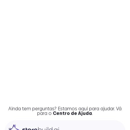
Quanto dinheiro eu posso
ganhar com esta loja?
Por que vocês estão oferecendo
tanto por tão pouco?
Preciso ter uma assinatura do
Wix para usar a loja?
Ainda tem perguntas? Estamos aqui para ajudar. Vá
para o
Centro de Ajuda
.