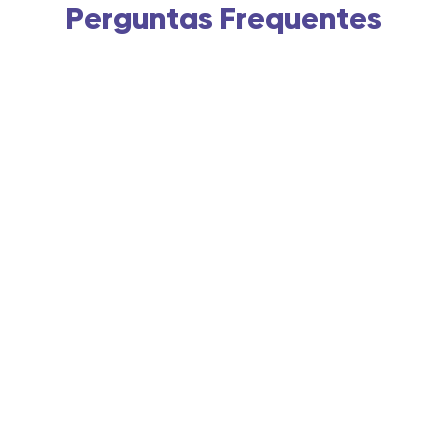
Perguntas Frequentes
Quando vocês dizem gratuito,
há alguma pegadinha?
Que tipo de suporte recebo com
esta loja gratuita?
Posso personalizar a loja depois
de recebê-la?
Tenho que dar uma parte das
minhas vendas para vocês?